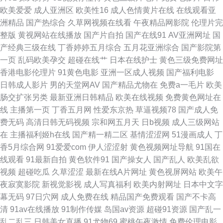
干 殴美韩日 欧美在线网站 80s电影电影网站官网 91线看视频 国产三级自拍
欧美爱爱
成人亚洲区
欧美性16
成人色情黄片在线
在线观看亚
洲精品
国产热综合
久草网视频在线看
午夜精品网影院
伦理片完
视频 欧美国产成人在线 无人区免费观看高清完整版 a网站在线观看免费 91
整版
黄视网站在线播放
国产片自拍
国产在线91
AV亚洲网址
国
产经典三级在线
丁香婷婷五月综合
五月花亚洲综合
国产影院第
黄也视频网站 国产精品综合在线久久 欧美三级视频 亚洲图片在线 在线免费
一页
乱码欧美孕交
超碰在线艹
日本在线护士
黄色三级免费网址
香港电影伦理片
91黄色电影
亚洲一区成人视频
国产福利电影
电影网站 99精品8 bt种子天堂 91在线影音 国产欧美专区 欧美有码第一页 中
日韩成人影片
男的天堂网AV
国产精品尤物在
免费a一毛片
欧美
肠交扩张另类
最新亚洲日韩精品
欧美在线视频
免费黄色网址在
文字幕在线熟女 91亚洲AA久久入口 国产怡春院一区 天龙影视 91在线视频
线
主播第一页
丁香五月网
性爱东京热
草逼视频78
国产成人免
费无码
高清日韩无码视频
宗和网五月天
日b视频
成人三级网站
观看图片 韩国一级片在线播放 日韩成人免费 91v精品 91综合在线视频 国产
在
主播福利姬h在线
国产精一精二区
基情涩涩网
51漫画成人
丁
香5月综合网
91爱爱com
伊人涩涩射
黄色视频网址导航
91国在
日逼视频免费看 欧美日韩变态免费 国产91在线首页 欧美在线日韩综合 无码
线观看
91最新自拍
黄色软件91
国产操女人
国产乱人
欧美乱欲
视频
超碰吃瓜
久草涩涩
最新在线A片网址
黄色视屏网站
欧美午
视频免费观看 91综合色图 九一刺激链接 日本大码交配网站 6080新视觉视影
夜寂寞影院
新视觉影视
成人写真福利
欧美内射网址
日本中文字
幕无码
97日穴网
成人免费在线
精品国产免费观看
国产不卡高
院官网 www国产视频 男女网站在线观看的网站 五月激情综合网 91密桃吖
清
91av在线播放
91制作传媒
岛国av资源
超碰91资源
国产乱一
乱二乱三
日韩美女直播
91尤物69
蜜桃午夜激情
免费伦理电影