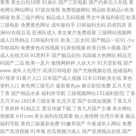
青青
美女白丝18禁
91肏比
国产三区电影
国产内射后入在线
黄
色网址网站网址
97超在线视
免费视频网站
精品欧美精品v
欧美
操碰
欧美二级片网址
精品成人无码视频
男女午夜福利影院
欧美
三级电影
免费黄色网址
成年版快手
日韩福利无码
四虎四房
亚
洲AV在线豆花
亚洲区成人
美女黄片免费观看
三级网站视频网
成人日韩精品
日韩福利专区
欧美二区女同
国产精品一区91
小x
导航福利
免费黄色在线视频
91原创视频
欧美日韩小视频
国产
成人在线无码
91黑料不
国产极品自拍
岛国最大色网站
精品无
码国产二品
欧美一及片
激情网婷婷
人妖大片
91天堂影视
国产
www
成年人伦理片
高清日韩电影
国产尤物视频在线
超碰福利
97视屏
91看片入口
日本国产成人视频
日本日韩欧美在线
黄色
资料入口
黄色网三级毛片
最新黄色av
麻豆影院免费
五月天堂
丁香
国产精品水多
福利所导航
三级视频网站J
51福利影院
丁香
五月天av
18日本三级全黄
乱伦天堂
国产在线短视频
丁香五月
丁香婷婷
91精品又
爱豆传媒下载
丁香九月国产主播
美女网站
视频黄
A片com
美女福利在线观看
狼人激情网
伦理片香港
极品
福利导航
黄色三级最新免费
91嫩草国产
午夜成年人网站
免费
国产高清视频
91草莓
丝瓜视频污成人
国产亚洲视品在线
国产