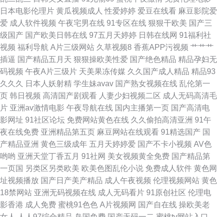
国产ts视频 欧美性欲交片 亚洲情网站 91网站片网站 国产1234 人人爱人人乐
日本电影伦理片
黄瓜视频成人
性爱婷婷
爱豆在线看
麻豆影院爱
爱
成人软件视频
午夜宅男在线
91专区在线
狠狠干欧美
国产三
主页网址大全 成年人抖阴 国产成人免费网站 老司机久久 欧洲夜夜精品视频
级国产
国产欧美日韩在线
97五月天婷婷
日韩在线网
91福利社
视频
福利导航
A片三级网站
久草视频8
香蕉APP污视频
艹艹艹
足交在线 91微拍福利 肥白屄 精品久久人妻中文更新 探花电影 www黄色com
插逼
国产精品五月天
狠狠操欧美性爱
国产绝色精品
精品孕妇无
码视频
午夜A片三级片
天美果冻传媒
久久国产成人精品
精品93
狠狠干夜夜撸 日韩国产欧美成人 91视频综合1 欧美伦妇幼性交 在线国产精
久久久
日本人妖射精
学生妹avav
国产熟女视频在线
乱伦第一
页
韩日视频
高清国产剧观看
人妻少妇视频二区
成人无码高清毛
品一区 国产十区在线观看 日韩精品第三页 91看片软件入口 国产露出豆花刺
片
亚洲av激情电影
午夜导航在线
国内主播第一页
国产高清电
影网址
91社区论坛
免费网站黄色在线
久久偷拍高清亚洲
91午
激一区 后入 欧美射精一区 6080新视觉电影高清 91喷水网站 电影天堂在线
夜在线免费
亚洲精品第五页
麻豆网站在线观看
91精选国产
国
产精品亚洲
黄色三级成年
五月天婷婷爱
国产不卡小视频
AV色
观看免费 欧美在线 最新电影免费 91视频在线日美女免费 东方电视剧 南瓜电
哟哟
亚洲天堂丁香五月
91社网
美女视频黄全免费
国产精品第
一页国
另类区另类欧美
欧美色图乱伦小说
免费成人软件
黄色网
影网站 一级am片欧美 91人妻网 传媒视频免费在线看 欧美日韩亚洲国产精
址视频播放
国产日产美产精品
成人午夜视频
伦理视频网站
黄色
18禁网站
亚洲无码视频在线
成人无码看片
91原创社区
伦理电
亚洲精品国产视频二区 91精彩视频在线观看网站 www91曰本 欧美国产色片
影香港
成人免费
蜜桃91色色
A片视频网
国产自在线
操欧美老
女人
人人97综合精品
岛国免费
国产无码一二
蜜桃tv网站入口