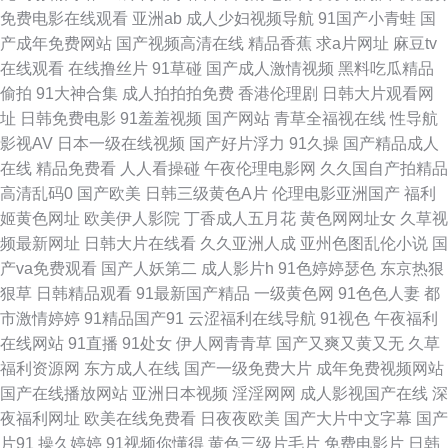
热青青草这里有精品 国产精品www 久久精品毛片 欧美AⅤ 人妻视频一区二区
免费电影在线观看
亚洲ab
成人少妇视频导航
91国产小青蛙
国
产成年免费网站
国产视频高清在线
精品香蕉
求a片网址
麻豆tv
三区 91wwW日本 欧美在线视频一区 91看片看 国产视频网站com 欧美中日
在线观看
在线撸丝片
91草碰
国产成人激情视频
黑料吃瓜精品
偷拍
91大神合集
成人拍拍拍免费
香港伦理剧
日韩大片观看网
韩 思思干 91大片高清看 91社中文字幕 国产欧美日韩综合 欧美大片九1视频
址
日韩免费电影
91羞羞视频
国产网站
青草全福视在线
性导航
影视AV
日本一级在线视频
国产好片浮力
91久操
国产精品成人
欧美不卡码 超碰人妻91 欧美十次高清综合久 香蕉视院黄 91九色绿帽夫妻
在线
精品免费看
人人看操碰
午夜伦理电影网
久久国自产拍精品
高清乱码0
国产欧美
日韩三级黄色A片
伦理电影亚洲国产
福利
97干视频 啊v在线 国产96视频网站 国产自啪视频 在线观看资源网站 99热这
姬黄色网址
欧美伊人影院
丁香成人五月花
黄色网网址女
久草视
频最新网址
日韩大片在线看
久久亚洲人成
亚州色图乱伦小说
国
里这里有美女 九1传媒网页 日韩五马 91国精品啪 91在线日本精品 草草剧院
产va免费观看
国产人妖第二
成人影片h
91色婷婷瑟色
东京热狠
狠草
日韩精品观看
91最新国产精品
一级黄色网
91色色人妻
都
网址屁屁影院 国产精品久久在线视频 91极速版在线看 蜜桃视频免费观看 三
市激情婷婷
91精品国产91
云涩福利在线导航
91视色
午夜福利
在线网站
91直播
91处女
伊人网青青草
国产又爽又黄又无
久草
级网站 91色色下栽 国产91在线视频网站 欧美福利区 天天综合 91成人prom
福利资源网
东方成人在线
国产一级免费大片
成年免费视频网站
国产在线播放网站
亚洲日本视频
淫淫网网
成人影视国产在线
深
成人做爱正片 欧美日韩磁力在线 91巨乳看片 91合集磁力 草草浮力院 狠狠干
夜福利网址
欧美在线免费看
日夜夜欧美
国产大片中文字幕
国产
片91
操久婷婷
91视频你懂得
黄色三级片毛片
免费电影片
日韩