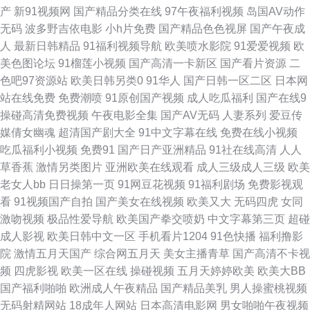
产
新91视频网
国产精品分类在线
97午夜福利视频
岛国AV动作
无码
波多野吉依电影
小h片免费
国产精品色色视屏
国产午夜成
国产一二91 美罗城高校沟厕okn 少妇网站 亚洲成人人网 91c免费网站 91视
人
最新日韩精品
91福利视频导航
欧美喷水影院
91爱爱视频
欧
美色图论坛
91榴莲小视频
国产高清一卡新区
国产看片资源
二
频地址 97电影在线 tv8影视网 草草浮力影院 高潮图片 久久这里只有 殴美o殴
色吧97资源站
欧美日韩另类0
91华人
国产日韩一区二区
日本网
站在线免费
免费潮喷
91原创国产视频
成人吃瓜福利
国产在线9
美 无码不卡一区 91巨乳黑丝在线 91网站制服诱惑 www久草 丰满少妇被后
操碰高清免费视频
午夜电影全集
国产AV无码
人妻系列
爱豆传
媒倩女幽魂
超清国产剧大全
91中文字幕在线
免费在线小视频
入 黄wwwwww免费www 久久久久久久久久人妻 男女夜间做事网站 香嶣视
吃瓜福利小视频
免费91
国产日产亚洲精品
91社在线高清
人人
草香蕉
激情另类图片
亚洲欧美在线观看
成人三级成人三级
欧美
频 91美女黑料免费 97超碰激情电影在线播放 丁香电影 国产天天操天天爽 密
老女人bb
日日操第一页
91网豆花视频
91福利剧场
免费影视观
看
91视频国产自拍
国产美女在线视频
欧美又大
无码四虎
女同
桃视频91 欧美专区日韩 欧美日韩首页 欧美一成 国产专区在线观看91探花 国
激吻视频
极品性爱导航
欧美国产拳交喷奶
中文字幕第三页
超碰
成人影视
欧美日韩中文一区
手机看片1204
91色快播
福利撸影
产精品午夜麻烦 女人性高潮视频 深夜释放在线看网站 91肏屄资源 91黄废
院
激情五月天国产
综合网五月天
美女主播青草
国产高清不卡视
频
四虎影视
欧美一区在线
操碰视频
五月天婷婷欧美
欧美大BB
97影院在线观看电视剧 国产对白精彩 漂亮妈妈6中文完整高清 在线国产 99
国产福利啪啪
欧洲成人午夜精品
国产精品美乳
男人操蜜桃视频
无码射精网站
18成年人网站
日本高清电影网
男女啪啪午夜视频