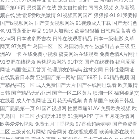
网站导航
国产第66页
另类国产在线
熟女自拍偷拍
青青久视频
久草新视
频在线
激情深爱欧美激情
91视频官网国产
狠狠操-91
91我要操
国产ts视频网站
国产美女视频网站
91视频成人下载
国产无码色
色
91香蕉亚洲精品
91伊人加勒比
欧美狠狠插
日韩精品高清
黄
色av网
日本波多野吉衣
日韩在线观看精品
日本一级电影
久草
网页
97免费艹
岛国一区二区
岛国动作片在
波多野吉衣三级
亚
洲AV一卡
在线免费小视频
搞黄网站在线观看
免费色情A片网扯
91资源在线视频
蜜桃视频网站
91中文
国产在线视频
福利爱爱
网址
岛国搬运工首页
伦理朋友的妈妈
丝袜女同
日韩性爱网址
在线观看日本黄
亚洲国产第一网站
国产99不卡
66精品视频
国
产精品探花一区
成人免费国产大片
国产在线网址观看
欧美激情
日韩
国产精品无码亚洲
国产一区二区黄片
喷潮一区
福利姬足交
在线看
成人午夜网址
五月花无码视频
青青草国产
欧美日韩乱
国产屁屁第一页
91国产视频网
性爱草逼91AV
免费欧美视频
欧
美岛国一区二区
少妇喷水18禁
51漫画APP
丁香五月花激情网
欧美爱爱tv视频
免费五月丁香视频
97香蕉超级碰碰
国产免费看
二区
三级黄色片网站
综合网黄
在线播放观看
欧美电影在线
伦