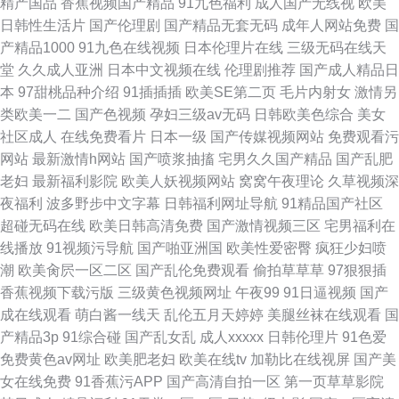
精产国品
香蕉视频国产精品
91九色福利
成人国产无线视
欧美
日韩性生活片
国产伦理剧
国产精品无套无码
成年人网站免费
国
产精品1000
91九色在线视频
日本伦理片在线
三级无码在线天
堂
久久成人亚洲
日本中文视频在线
伦理剧推荐
国产成人精品日
本
97甜桃品种介绍
91插插插
欧美SE第二页
毛片内射女
激情另
类欧美一二
国产色视频
孕妇三级av无码
日韩欧美色综合
美女
社区成人
在线免费看片
日本一级
国产传媒视频网站
免费观看污
网站
最新激情h网站
国产喷浆抽搐
宅男久久国产精品
国产乱肥
老妇
最新福利影院
欧美人妖视频网站
窝窝午夜理论
久草视频深
夜福利
波多野步中文字幕
日韩福利网址导航
91精品国产社区
超碰无码在线
欧美日韩高清免费
国产激情视频三区
宅男福利在
线播放
91视频污导航
国产啪亚洲国
欧美性爱密臀
疯狂少妇喷
潮
欧美肏屄一区二区
国产乱伦免费观看
偷拍草草草
97狠狠插
香蕉视频下载污版
三级黄色视频网址
午夜99
91日逼视频
国产
成在线观看
萌白酱一线天
乱伦五月天婷婷
美腿丝袜在线观看
国
产精品3p
91综合碰
国产乱女乱
成人xxxxx
日韩伦理片
91色爱
免费黄色av网址
欧美肥老妇
欧美在线tv
加勒比在线视屏
国产美
女在线免费
91香蕉污APP
国产高清自拍一区
第一页草草影院