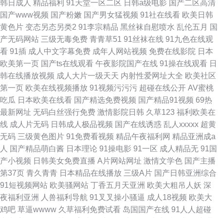
韩日成人
精品福利
91天堂一区二区
日韩a级电影
国产二区高清
国产www视频
国产粉嫩
国产男女猛视频
91社在线看
欧美日韩
黄色片
变态另态另类2
91李宗精品
黑丝袜自慰喷水
乱伦五月
国
产无码网站
三级无毒免费
青青草51
91丝袜在线
91九色在线观
看
91插
成人中文字幕免费
成年人网站视频
免费在线影院
日本
欧美第一页
国产ts在线观看
午夜影院国产在线
91操在线观看
日
韩在线播放视频
成人大片一级天天
内射性爱网址大全
欧美社区
第一页
欧美在线视频播放
91视频污污污
超碰在线公开
AV蜜桃
吃瓜
日本欧美在线看
国产精选免费视频
国产精品91视频
69热
最新网址
无码白丝强行免费
激情影院日韩
久草123
福利欧美在
线
成人片无码
日韩成人极品视频
国产在线诱惑
乱人xxxxx
超黄
无码
三级黄色图片
91免费看视频
精品午夜福利网
精品亚洲成a
人
国产精品萌白酱
日本理论
91操电影
91一区
成人精品无
91国
产小视频
日韩美女免费直播
A片网站网址
激情文学色
国产主播
第37页
青久青青
日本精品在线播放
三级A片
国产日韩亚洲综合
91短视频网站
欧美骚网站
丁香五月天亚洲
欧美大粗吊人妖
深
夜福利亚洲
人兽福利导航
91叉叉操小骚逼
成人18视频
欧美大
鸡吧
草逼wwww
久草福利免费试看
岛国国产在线
91人人超碰