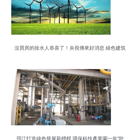
沒買房的徐水人恭喜了！央視傳來好消息 綠色建筑
引領未來
邗江打造綠色發展新標桿 環保科技產業園一年“吃