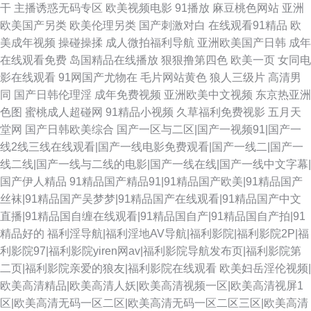
干
主播诱惑无码专区
欧美视频电影
91播放
麻豆桃色网站
亚洲
欧美国产另类
欧美伦理另类
国产刺激对白
在线观看91精品
欧
美成年视频
操碰操揉
成人微拍福利导航
亚洲欧美国产日韩
成年
在线观看免费
岛国精品在线播放
狠狠撸第四色
欧美一页
女同电
影在线观看
91网国产尤物在
毛片网站黄色
狼人三级片
高清男
同
国产日韩伦理淫
成年免费视频
亚洲欧美中文视频
东京热亚洲
色图
蜜桃成人超碰网
91精品小视频
久草福利免费视影
五月天
堂网
国产日韩欧美综合
国产一区与二区|国产一视频91|国产一
线2线三线在线观看|国产一线电影免费观看|国产一线二|国产一
线二线|国产一线与二线的电影|国产一线在线|国产一线中文字幕|
国产伊人精品
91精品国产精品91|91精品国产欧美|91精品国产
丝袜|91精品国产吴梦梦|91精品国产在线观看|91精品国产中文
直播|91精品国自缠在线观看|91精品国自产|91精品国自产拍|91
精品好的
福利淫导航|福利淫地AV导航|福利影院|福利影院2P|福
利影院97|福利影院yiren网av|福利影院导航发布页|福利影院第
二页|福利影院亲爱的狼友|福利影院在线观看
欧美妇岳淫伦视频|
欧美高清精品|欧美高清人妖|欧美高清视频一区|欧美高清视屏1
区|欧美高清无码一区二区|欧美高清无码一区二区三区|欧美高清