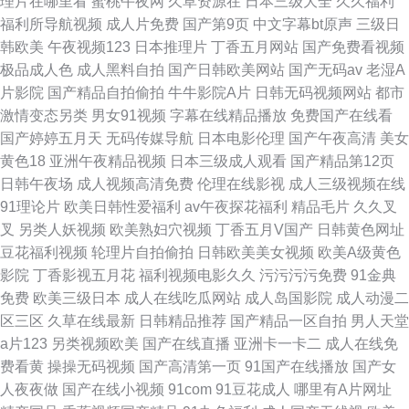
理片在哪里看
蜜桃午夜网
久草资源在
日本三级大全
久久福利
福利所导航视频
成人片免费
国产第9页
中文字幕bt原声
三级日
韩欧美
午夜视频123
日本推理片
丁香五月网站
国产免费看视频
极品成人色
成人黑料自拍
国产日韩欧美网站
国产无码av
老湿A
片影院
国产精品自拍偷拍
牛牛影院A片
日韩无码视频网站
都市
激情变态另类
男女91视频
字幕在线精品播放
免费国产在线看
国产婷婷五月天
无码传媒导航
日本电影伦理
国产午夜高清
美女
黄色18
亚洲午夜精品视频
日本三级成人观看
国产精品第12页
日韩午夜场
成人视频高清免费
伦理在线影视
成人三级视频在线
91理论片
欧美日韩性爱福利
av午夜探花福利
精品毛片
久久叉
叉
另类人妖视频
欧美熟妇穴视频
丁香五月V国产
日韩黄色网址
豆花福利视频
轮理片自拍偷拍
日韩欧美美女视频
欧美A级黄色
影院
丁香影视五月花
福利视频电影久久
污污污污免费
91金典
免费
欧美三级日本
成人在线吃瓜网站
成人岛国影院
成人动漫二
区三区
久草在线最新
日韩精品推荐
国产精品一区自拍
男人天堂
a片123
另类视频欧美
国产在线直播
亚洲卡一卡二
成人在线免
费看黄
操操无码视频
国产高清第一页
91国产在线播放
国产女
人夜夜做
国产在线小视频
91com
91豆花成人
哪里有A片网址