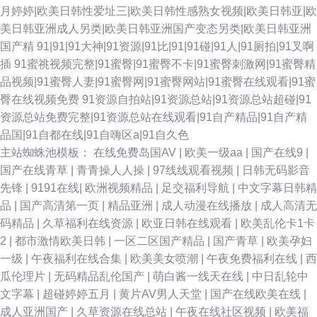
月婷婷|欧美日韩性爱址三|欧美日韩性感熟女视频|欧美日韩亚|欧
美日韩亚洲成人另类|欧美日韩亚洲国产变态另类|欧美日韩亚洲
国产精
91|91|91大神|91资源|91比|91|91碰|91人|91厕拍|91叉啊
插
91蜜祧视频完整|91蜜臀|91蜜臀不卡|91蜜臀刺激网|91蜜臀精
品视频|91蜜臀人妻|91蜜臀网|91蜜臀网站|91蜜臀在线观看|91蜜
臀在线视频免费
91资源自拍站|91资源总站|91资源总站超碰|91
资源总站免费完整|91资源总站在线观看|91自产精品|91自产精
品国|91自都在线|91自嗨区a|91自久色
主站蜘蛛池模板：
在线免费岛国AV
|
欧美一级aa
|
国产在线9
|
国产在线青草
|
青青操人人操
|
97线线观看视频
|
日韩无码影音
先锋
|
9191在线
|
欧洲视频精品
|
足交福利导航
|
中文字幕日韩精
品
|
国产高清第一页
|
精品亚洲
|
成人动漫在线播放
|
成人高清无
码精品
|
久草福利在线资源
|
欧亚日韩在线观看
|
欧美乱伦卡1卡
2
|
都市激情欧美日韩
|
一区二区国产精品
|
国产青草
|
欧美孕妇
一级
|
午夜福利在线合集
|
欧美美女喷潮
|
午夜免费福利在线
|
西
瓜伦理片
|
无码精品乱伦国产
|
萌白酱一线天在线
|
中日乱轮中
文字幕
|
超碰婷婷五月
|
黄片AV男人天堂
|
国产在线欧美在线
|
成人亚洲国产
|
久草资源在线总站
|
午夜在线社区视频
|
欧美福