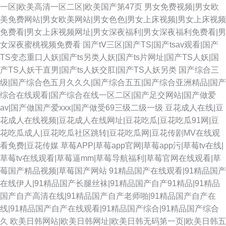
一区|欧美高清一区二区|欧美国产第47页
男女免费视频|男女欧
美免费网站|男女欧美网站|男女色色|男女上床视频|男女上床视频
免费看|男女上床视频网址|男女深夜福利|男女深夜福利免费看|男
女深夜蜜桃视频免费看
国产tⅤ三区|国产TS|国产tsav观看|国产
TS变态重口人妖|国产ts另类人妖|国产ts片网址|国产TS人妖|国
产TS人妖干直男|国产ts人妖交肛|国产TS人妖另类
国产综合三
级|国产综合色五月久久久|国产综合五五|国产综合亚洲精品|国产
综合在线观看|国产综合在线一区二区|国产足交网站|国产做爱
av|国产做国产爱xxx|国产做受69三级二级一级
豆花成人在线|豆
花成人在线视频|豆花成人在线网址|豆花吃瓜|豆花吃瓜91网|豆
花吃瓜成人|豆花吃瓜社区跳转|豆花吃瓜网|豆花传剧MV在线观
看免费|豆花传媒
草莓APP|草莓app官网|草莓app污|草莓tv在线|
草莓tv在线观看|草莓逼mm|草莓导航福利|草莓官网在线观看|草
莓国产精品视频|草莓国产网站
91精品国产在线观看|91精品国产
在线伊人|91精品国产长腿丝袜|91精品国产自产91精品|91精品
国产自产高清在线|91精品国产自产老师啪|91精品国产自产在
线|91精品国产自产在线观看|91精品国产综合|91精品国产综合
久
欧美日韩网站|欧美日韩网址|欧美日韩无码第一页|欧美日韩五