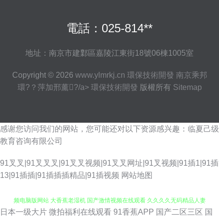
電話：025-814**
地址：南京市建鄴區嘉陵江東街18號06棟1005室
Copyright © 2026
www.ylmrkj.cn
環保技術開發
南京乘邦
環?？萍加邢薰?/a>
環保技術開發
版權所有
Sitemap
感谢您访问我们的网站，您可能还对以下资源感兴趣：临夏己级
教育咨询有限公司
91叉叉|91叉叉叉|91叉叉视频|91叉叉网址|91叉视频|91插1|91插
13|91插插|91插插插精品|91插视频
网站地图
日本一级大片
微拍福利在线观看
91香蕉APP
国产二区三区
国
99热久久这里只有精品 91传媒在线免费 草莓视频app电脑版在线看 草莓视