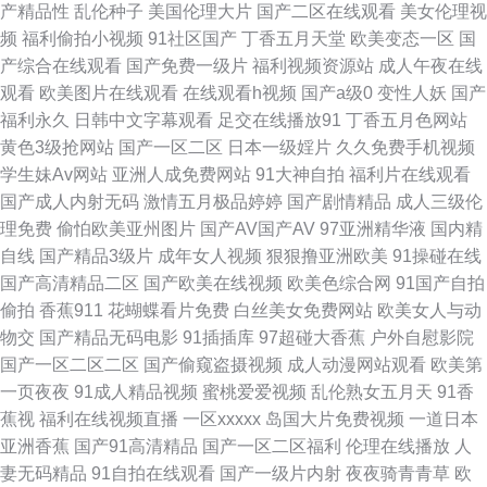
产精品性
乱伦种子
美国伦理大片
国产二区在线观看
美女伦理视
频
福利偷拍小视频
91社区国产
丁香五月天堂
欧美变态一区
国
频电脑版网站 大香蕉老湿机 国产激情视频在线观看 久久久久无码精品人妻
产综合在线观看
国产免费一级片
福利视频资源站
成人午夜在线
观看
欧美图片在线观看
在线观看h视频
国产a级0
变性人妖
国产
欧美女乱操网站 人人艹久久艹 五月天色播 中国采购招标网官网 91大香蕉国
福利永久
日韩中文字幕观看
足交在线播放91
丁香五月色网站
黄色3级抢网站
国产一区二区
日本一级婬片
久久免费手机视频
产在线 91乱子伦 91微拍福利视频 bt磁力链接种子下载 东方影院9978df 91
学生妹Av网站
亚洲人成免费网站
91大神自拍
福利片在线观看
国产成人内射无码
激情五月极品婷婷
国产剧情精品
成人三级伦
在线精品一区入口 97在线视频 99爱青青草 日韩无码中文字幕一区 新视觉电
理免费
偷怕欧美亚州图片
国产AV国产AV
97亚洲精华液
国内精
自线
国产精品3级片
成年女人视频
狠狠撸亚洲欧美
91操碰在线
影院 51自拍网 91艹女视频 91免视频免费看网页 91原创大神在线地址 八哥
国产高清精品二区
国产欧美在线视频
欧美色综合网
91国产自拍
偷拍
香蕉911
花蝴蝶看片免费
白丝美女免费网站
欧美女人与动
电影网 高清完整版在线观看 韩国性交 九一麻豆黑丝蜜桃 千峰培训官网 先锋
物交
国产精品无码电影
91插插库
97超碰大香蕉
户外自慰影院
国产一区二区二区
国产偷窥盗摄视频
成人动漫网站观看
欧美第
音影亚洲中文 迅雷天堂电影下载 午夜在线 一级片色色狼网站 亚洲天堂总站
一页夜夜
91成人精品视频
蜜桃爱爱视频
乱伦熟女五月天
91香
蕉视
福利在线视频直播
一区xxxxx
岛国大片免费视频
一道日本
91成人大片 91短片日韩 91精品视频入口 91精彩视频在线观看网站 中文字
亚洲香蕉
国产91高清精品
国产一区二区福利
伦理在线播放
人
妻无码精品
91自拍在线观看
国产一级片内射
夜夜骑青青草
欧
幕乱码在线人视频 在线看免费电影 91黑丝网站 91禽我视频免费在线观看 日