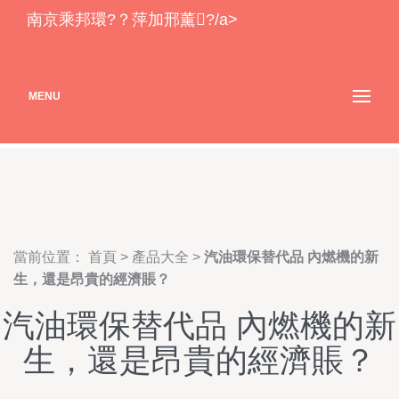
91叉叉-91叉叉叉-91叉叉视
南京乘邦環?？萍加邢薰?/a>
频-91叉叉网址-91叉视频-91
插1-91插13-91插插-91插插
MENU
插精品-91插视频
當前位置：
首頁
>
產品大全
>
汽油環保替代品 內燃機的新
生，還是昂貴的經濟賬？
汽油環保替代品 內燃機的新
生，還是昂貴的經濟賬？