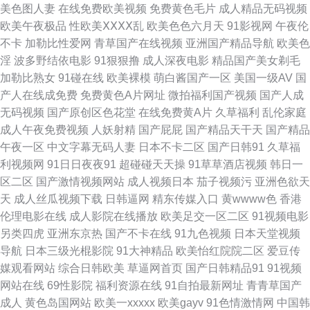
美色图人妻
在线免费欧美视频
免费黄色毛片
成人精品无码视频
欧美午夜极品
性欧美ⅩⅩⅩⅩ乱
欧美色色六月天
91影视网
午夜伦
韩高黄 AV免费在线观看网站 国产伪娘ts在线 黄色性生活网站 撸啊撸电影 老
不卡
加勒比性爱网
青草国产在线视频
亚洲国产精品导航
欧美色
淫
波多野结依电影
91狠狠撸
成人深夜电影
精品国产美女剃毛
湿机午夜福利院 欧美色91小说 欧美性咸美女 日本www乿94 日韩中文字幕在
加勒比熟女
91碰在线
欧美裸模
萌白酱国产一区
美国一级AV
国
产人在线成免费
免费黄色A片网址
微拍福利国产视频
国产人成
一 天天幹狠狠幹 亚洲 中文 天天草天天草 日韩高清无 日韩精品极品 天堂素
无码视频
国产原创区色花堂
在线免费黄A片
久草福利
乱伦家庭
成人午夜免费视频
人妖射精
国产屁屁
国产精品天干天
国产精品
人搭讪 香蕉狼人久久伊视频 917813巨乳 a黄在线看 传媒一区 狠狠的肏 欧美
午夜一区
中文字幕无码人妻
日本不卡二区
国产日韩91
久草福
利视频网
91日日夜夜91
超碰碰天天操
91草草酒店视频
韩日一
日韩视频图片一二三 看片的网站 91大神大战高跟丝袜 91视频大香蕉 91免费
区二区
国产激情视频网站
成人视频日本
茄子视频污
亚洲色欲天
天
成人丝瓜视频下载
日韩逼网
精东传媒入口
黄wwww色
香港
网址 91网红 草草孚力影院 久久久久久久久久久亚洲 欧美另类重口性爱 日韩
伦理电影在线
成人影院在线播放
欧美足交一区二区
91视频电影
另类四虎
亚洲东京热
国产不卡在线
91九色视频
日本天堂视频
国产亚洲欧美 婷婷久草一区二区三区 迅雷下载bt天堂 桃色影院 日韩精品欧
导航
日本三级光棍影院
91大神精品
欧美怡红院院二区
爱豆传
媒观看网站
综合日韩欧美
草逼网首页
国产日韩精品91
91视频
美精品夜夜爱 天天开肏逼 亚州AV影院 淫孕妇 最近中文字幕完整国语版 91
网站在线
69性影院
福利资源在线
91自拍最新网址
青青草国产
成人
黄色岛国网站
欧美一xxxxx
欧美gayv
91色情激情网
中国韩
免费网 第一导航福利所大全你懂的 久久本线一二三区 欧美美女再线播放视