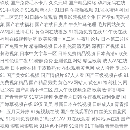
玖玖
国产免费毛不卡片
久久无码
国产精品网络
孕妇无码在线
91手机论坛
91视频新地址
91日逼
午夜啪视频
91啪水蜜桃网
国
产二区无码
91日韩在线观看
西瓜影院视频全集
国产孕妇无码视
频
国产在线福利
国产在线日皮片
午夜神马伦理
毛片网站美女
AV福利激情毛片
黄色网在线播放
91视频免费在线
91午夜在线
福利在线视频导航
欧美喷潮一区二区
午夜理论片
日本第二片区
国产免费大片
精品呦视频
日本乱伦高清无码
深夜国产视频
91
刺激视频
日本中文字幕一区
日韩免费精品视频
日本高清v
欧美
日韩伦理午夜
91碰超免费
亚洲色图网站
精品欧美
成人AV在线
观看
日本a级在线
干露脸熟女
在线观看黄色网
成人抖音
爰上碰
91
国产美女91视频
国产情侣片
97人人看
国产三级视频在线
91
免费视频精品
国产精品另类
黄色AV网站人
黄色91福利社
污网
址18禁
国产高清不卡二区
成人午夜视频免费
欧美激情福利网
国产青青青草
91草逼视频
免费看片日韩
午夜视频福利免费
国
产嫩草视频在线
69叉叉叉
最新日本在线视频
日韩成人a
青青操
91
五月天婷婷
91短视频在线
国产在线观看的
白丝美女自慰网
站
91福利免费视频
加勒比91AV
91在线观看
黄网站av在线
国产
视频
狠狠擼狠狠擼
91桃色小视频
91激情
91干啪啪
青青操青青