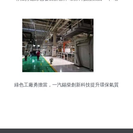
掉”140萬噸垃圾
綠色工廠勇擔當，一汽錫柴創新科技提升環保氣質
一條噴涂線全年減排VOCs 4.7噸