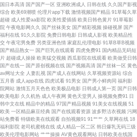
国日本高清
国产国产一区
亚洲欧洲成人
日韩在线
久久国产影视
综合
欧美69潮喷
伦理片app下载
激情视频国产精品
91草莓久草
频 豆花吃瓜社区跳转 国产高清精品二区 很很爱在线免费 久久r强奸 欧美精品
超碰
成人性爱aa影院
欧美性爱插插
欧美日韩色黄片
91草莓影
院
午夜电影网久久
国产丝袜美女
国产精彩视频
操碰视屏
国产
一品区 青青草国产精品 少妇的B 6080新视电电影院 91工厂视频免费观看 91
福利在线
91久久影院
免费日韩电影
日韩成人影视
欧美精品性
交
午夜宅男免费
另类亚洲色情
家庭乱伦理电影
91草B草B视频
视频免贵观看 bt磁力搜索引擎大全 都市激情站长工具 免费韩国 青青草原视
国产精品熟女一
国产巨乳在线观看
四虎免费91
国内精品无码短
片
超碰成人操操
欧美猛交视频
西瓜影院在线观看
欧美做受日韩
频影院 天堂中文在线淫 2020tv 91黑丝袜 91基地伊人婷婷 97操擦 大香蕉w
国产在线一
国产原创视频在线
国产视频高清
国产丝袜一区
黄色
av网址大全
人妻乱视
国产成人在线网站
久草视频资源站
综合
女抠逼 天天要夜夜要 2020国内精品视频 91狠狠超踫在线 97资源站超碰 草
五月香
成人app在线
四虎试看
91男女
国产男小鲜肉同
福利影
院网站
激情五月天色色
欧美极品电影
日韩成人第一页
国产日韩
莓视频国产 国产91网 国产亚洲欧美在线 老湿机91 欧美亚洲天堂 午夜免费视
欧美电影
久久机热
成人午夜网
黄色天堂男人
操视频免费91
日
韩中文在线
精品中的精品
97国产精品视频
91美女在线视频
51
频在线观看 91大神在线视频看看 最近中文字幕中文7 91大神影院 91看片在
欧美
一区精品麻豆经典
国产在线观看资源
波多野洁衣视频
污网
站免费看
特级欧美在线观看
自拍视频91
91艹艹
久草网在线
18
线下载 91夜夜撸免费视频 成人电彯 国产精品久久97 国产亚洲一A 巨乳91 色
福利影院
老司机蜜桃在线
成人精品一区二区
韩日爆乳无码三级
欧美伦理电影网站
艹艹操操
AV黄色观看网站
日韩欧美在线国
色色网站 80s电影网站 91无码精品入口竹菊 肏屄天天肏屄 电影天堂在线a